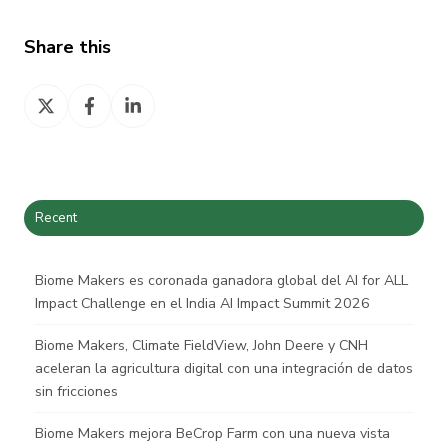
Share this
Share
Share
Share
on
on
on
X
Facebook
LinkedIn
Recent
Biome Makers es coronada ganadora global del AI for ALL
Impact Challenge en el India AI Impact Summit 2026
Biome Makers, Climate FieldView, John Deere y CNH
aceleran la agricultura digital con una integración de datos
sin fricciones
Biome Makers mejora BeCrop Farm con una nueva vista