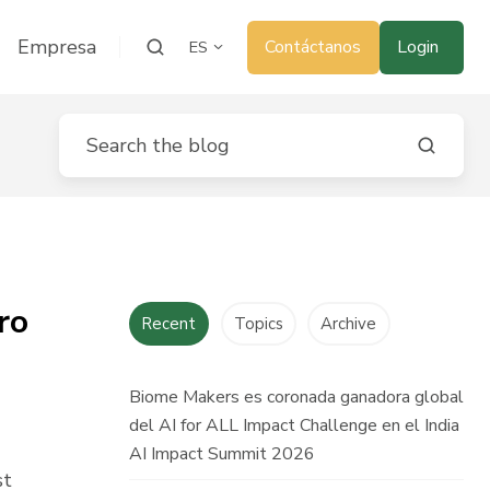
Empresa
Contáctanos
Login
ES
ro
Recent
Topics
Archive
Biome Makers es coronada ganadora global
del AI for ALL Impact Challenge en el India
AI Impact Summit 2026
st