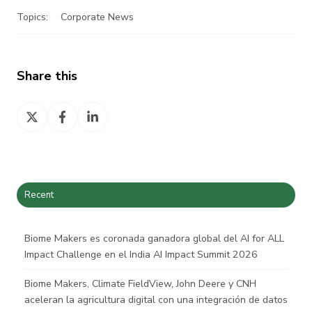
Topics:
Corporate News
Share this
Share
Share
Share
on
on
on
X
Facebook
LinkedIn
Recent
Biome Makers es coronada ganadora global del AI for ALL
Impact Challenge en el India AI Impact Summit 2026
Biome Makers, Climate FieldView, John Deere y CNH
aceleran la agricultura digital con una integración de datos