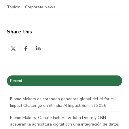
Topics:
Corporate News
Share this
Share
Share
Share
on
on
on
X
Facebook
LinkedIn
Recent
Biome Makers es coronada ganadora global del AI for ALL
Impact Challenge en el India AI Impact Summit 2026
Biome Makers, Climate FieldView, John Deere y CNH
aceleran la agricultura digital con una integración de datos