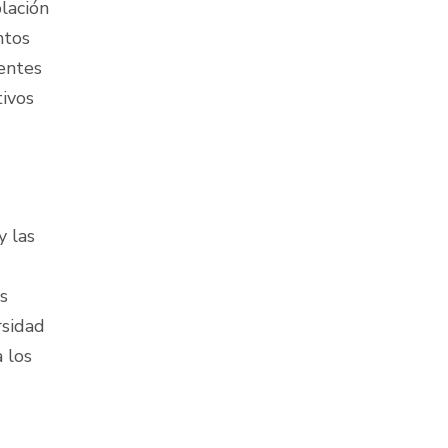
lación
ntos
ientes
ivos
y las
s
rsidad
a los