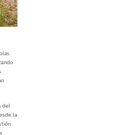
olas
nzando
s
an
a del
esde la
stión
s