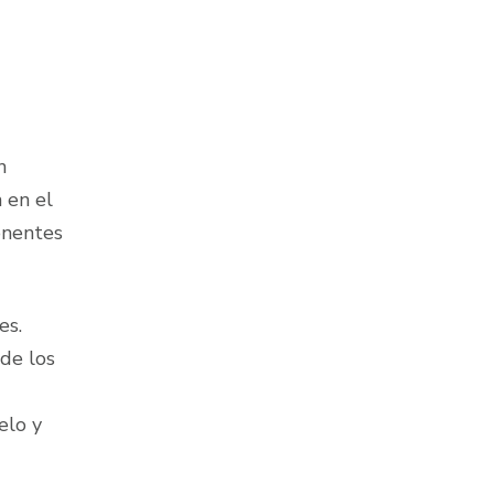
n
 en el
onentes
tes.
 de los
elo y