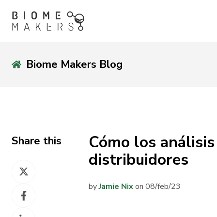
Biome Makers Blog
Cómo los análisis
Share this
distribuidores
Share
on
by
Jamie Nix
on 08/feb/23
Share
X
on
Share