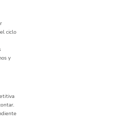
r
el ciclo
s
mos y
etitiva
ontar.
ndiente