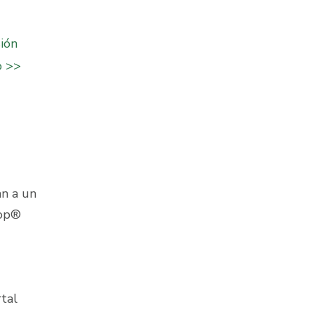
.
ión
o >>
an a un
rop®
tal