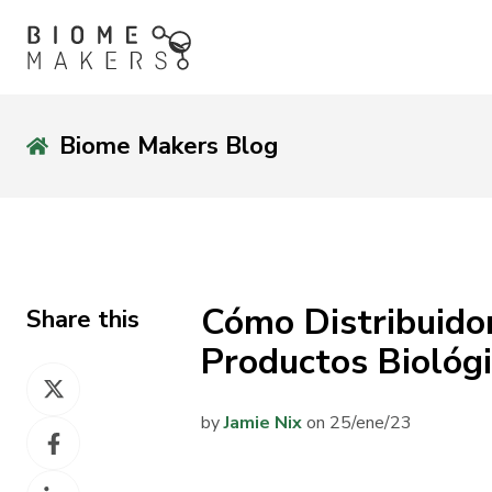
Biome Makers Blog
Cómo Distribuido
Share this
Productos Biológ
Share
on
by
Jamie Nix
on 25/ene/23
Share
X
on
Share