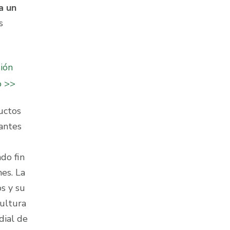
a un
s
ión
o >>
uctos
lantes
do fin
nes. La
s y su
cultura
dial de