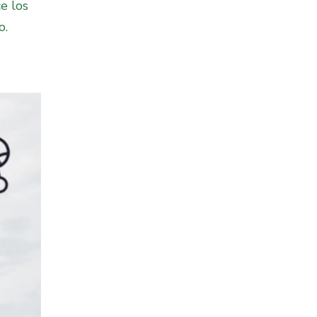
e los
o.