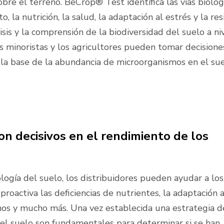
bre el terreno. BeCrop® Test identifica las vías biológ
 la nutrición, la salud, la adaptación al estrés y la resi
isis y la comprensión de la biodiversidad del suelo a ni
os minoristas y los agricultores pueden tomar decisione
e la base de la abundancia de microorganismos en el sue
son decisivos en el rendimiento de los
ología del suelo, los distribuidores pueden ayudar a los
roactiva las deficiencias de nutrientes, la adaptación a
enos y mucho más. Una vez establecida una estrategia d
 del suelo son fundamentales para determinar si se han