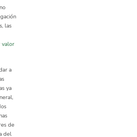
ano
egación
, las
 valor
dar a
as
as ya
neral,
dos
mas
res de
a del