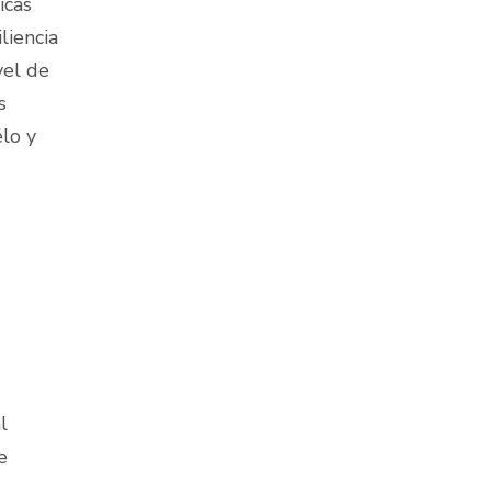
icas
liencia
vel de
s
lo y
l
e