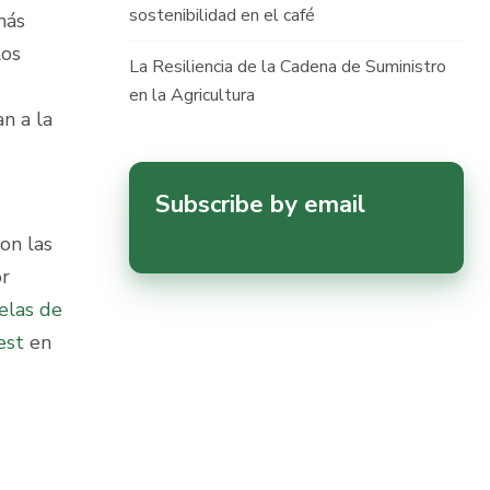
sostenibilidad en el café
más
los
La Resiliencia de la Cadena de Suministro
en la Agricultura
n a la
Subscribe by email
on las
or
elas de
est
en