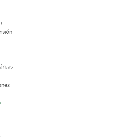
n
nsión
áreas
ones
y