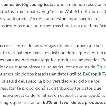
insumos biológicos agrícolas
que a menudo resultan 
roductos tradicionales. Según The Wall Street Journal, 
tes y la degradación del suelo están impulsando a los
vos insumos que suelen ser más baratos y que beneficia
ás conscientes de las ventajas de los insumos que son
te y el balance final. Los distribuidores que cuentan c
les para ayudarles a elegir los productos adecuados. P
dor que quería ofrecer a un agricultor de coles de
Brus
nsumos biológicos basadas en datos utilizó
BeCrop® T
 la salud del suelo, la biodiversidad y el ciclo de los
resultante proporcionó al distribuidor los datos que
ueva práctica de fertilización específica que ayudó al
tos agroquímicos en un
50% en favor de los productos