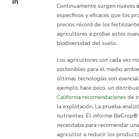
Facebook
Continuamente surgen nuevos
on
específicos y eficaces que los p
LinkedIn
precios récord de los fertilizan
agricultores a probar estos nue
biodiversidad del suelo.
Los agricultores son cada vez m
sostenibles para el medio ambien
últimas tecnologías son esencia
ejemplo, hace poco, un distribui
California recomendaciones
de i
la explotación. La prueba analizó
nutrientes. El informe BeCrop® 
necesitaba para recomendar una n
agricultor a reducir los produc