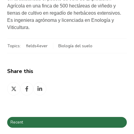
Agrícola en una finca de 500 hectáreas de viñedo y
tierras de cultivo en regadío de herbáceos extensivos.
Es ingeniera agrónoma y licenciada en Enología y
Viticultura.
Topics:
fields4ever
Biología del suelo
Share this
Share
Share
Share
on
on
on
X
Facebook
LinkedIn
Recent